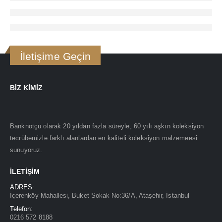
İletişime Geçin
BIZ KIMIZ
Banknotçu olarak 20 yıldan fazla süreyle, 60 yılı aşkın koleksiyon
tecrübemizle farklı alanlardan en kaliteli koleksiyon malzemeesi
sunuyoruz.
İLETIŞIM
ADRES:
İçerenköy Mahallesi, Buket Sokak No:36/A, Ataşehir, İstanbul
Telefon:
0216 572 8188