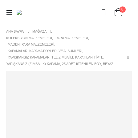
0
ANA SAYFA
MAĞAZA
KOLEKSIYON MALZEMELERI
,
PARA MALZEMELERI
,
MADENI PARA MALZEMELERI
,
KAPAMALAR, KAPAMA FÖYLERI VE ALBÜMLERI
,
YAPIŞKANSIZ KAPAMALAR, TEL ZIMBA ILE KAPATILAN TIPTE.
YAPIŞKANSIZ (ZIMBALIK) KAPAMA, 25 ADET ISTENILEN BOY, BEYAZ