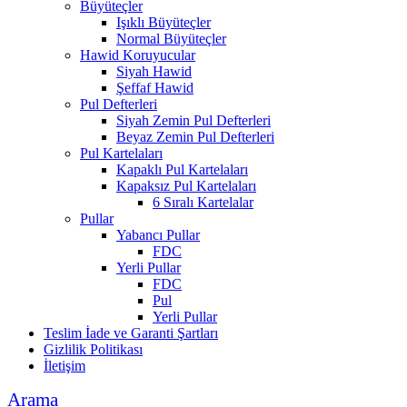
Büyüteçler
Işıklı Büyüteçler
Normal Büyüteçler
Hawid Koruyucular
Siyah Hawid
Şeffaf Hawid
Pul Defterleri
Siyah Zemin Pul Defterleri
Beyaz Zemin Pul Defterleri
Pul Kartelaları
Kapaklı Pul Kartelaları
Kapaksız Pul Kartelaları
6 Sıralı Kartelalar
Pullar
Yabancı Pullar
FDC
Yerli Pullar
FDC
Pul
Yerli Pullar
Teslim İade ve Garanti Şartları
Gizlilik Politikası
İletişim
Arama