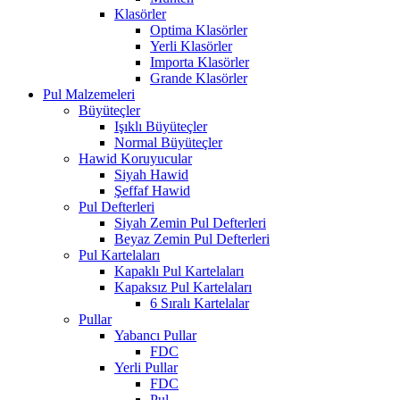
Klasörler
Optima Klasörler
Yerli Klasörler
Importa Klasörler
Grande Klasörler
Pul Malzemeleri
Büyüteçler
Işıklı Büyüteçler
Normal Büyüteçler
Hawid Koruyucular
Siyah Hawid
Şeffaf Hawid
Pul Defterleri
Siyah Zemin Pul Defterleri
Beyaz Zemin Pul Defterleri
Pul Kartelaları
Kapaklı Pul Kartelaları
Kapaksız Pul Kartelaları
6 Sıralı Kartelalar
Pullar
Yabancı Pullar
FDC
Yerli Pullar
FDC
Pul