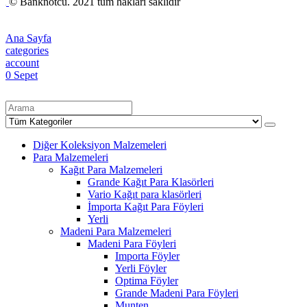
© Banknotcu. 2021 tüm hakları saklıdır
Ana Sayfa
categories
account
0
Sepet
Diğer Koleksiyon Malzemeleri
Para Malzemeleri
Kağıt Para Malzemeleri
Grande Kağıt Para Klasörleri
Vario Kağıt para klasörleri
İmporta Kağıt Para Föyleri
Yerli
Madeni Para Malzemeleri
Madeni Para Föyleri
Importa Föyler
Yerli Föyler
Optima Föyler
Grande Madeni Para Föyleri
Munten