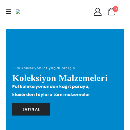
0
Tüm koleksiyon ihtiyaçlarınız için
Koleksiyon Malzemeleri
Pul koleksiyonundan kağıt paraya,
klasörden föylere tüm malzemeler
SATIN AL