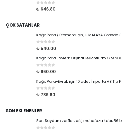
₺ 360.00.
0
5 üzerinden
₺
646.80
ÇOK SATANLAR
Kağıt Para / Efemera için, HİMALAYA Grande 3C tipi 10 adet şeffaf Eko-Föy
0
5 üzerinden
₺
540.00
Kağıt Para Föyleri: Orijinal Leuchtturm GRANDE 5S, 5 adet siyah zemin föy
0
5 üzerinden
₺
660.00
Kağıt Para-Evrak için 10 adet İmporta V3 Tip Föy HİMALAYA marka
0
5 üzerinden
₺
789.60
SON EKLENENLER
Sert Saydam zarflar, afiş muhafaza kabı, B6 boy 182x128 mm cep boyu, 3 adet