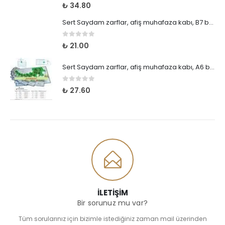
0
5 üzerinden
₺
34.80
Sert Saydam zarflar, afiş muhafaza kabı, B7 boy, 128x91 mm cep boyu, 5 adet
0
5 üzerinden
₺
21.00
Sert Saydam zarflar, afiş muhafaza kabı, A6 boy 148x105 mm cep boyu, 5 adet
0
5 üzerinden
₺
27.60
İLETİŞİM
Bir sorunuz mu var?
Tüm sorularınız için bizimle istediğiniz zaman mail üzerinden