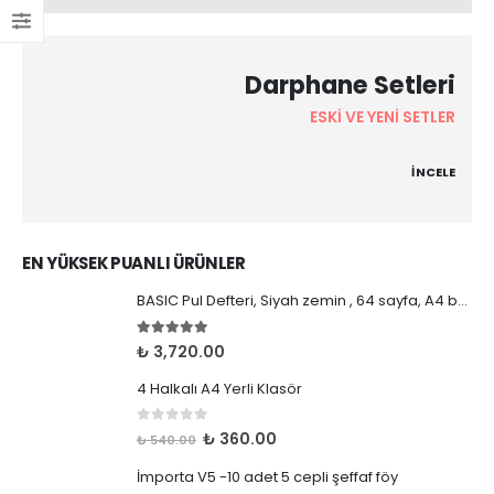
Darphane Setleri
ESKİ VE YENİ SETLER
İNCELE
EN YÜKSEK PUANLI ÜRÜNLER
BASIC Pul Defteri, Siyah zemin , 64 sayfa, A4 boy, Mavi, Siyah, Kırmızı, Yeşil renklerde
5.00
5 üzerinden
₺
3,720.00
4 Halkalı A4 Yerli Klasör
0
5 üzerinden
Orijinal
Şu
₺
360.00
₺
540.00
fiyat:
andaki
İmporta V5 -10 adet 5 cepli şeffaf föy
₺ 540.00.
fiyat: