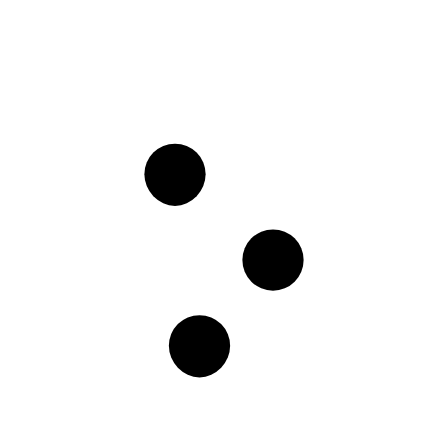
MADENI PARA MALZEMELERI
MADENI PARA FÖYLERI
YERLI FÖYLER