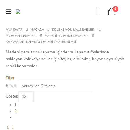
0
ANA SAYFA
MAĞAZA
KOLEKSIYON MALZEMELERI
PARA MALZEMELERI
MADENI PARA MALZEMELERI
KAPAMALAR, KAPAMA FÖYLERI VE ALBÜMLERI
Madeni paralarını kapama içinde ve kapama föylerinde
saklayan koleksiyoncular için föyler, albümler, beyaz veya siyah
renkli kapamalar.
Filter
Sırala:
Göster:
1
2