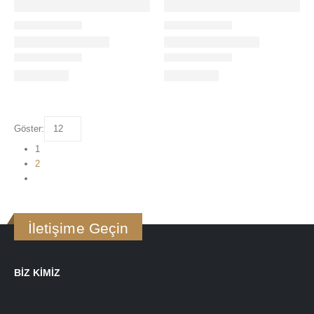
Göster:
1
2
İletişime Geçin
BIZ KIMIZ