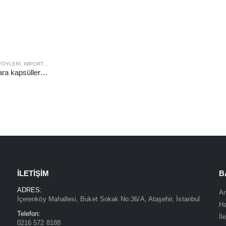
FÖYLERI
,
IMPORTA FÖYLER
ENCAP Madeni para kapsülleri için 20 gözlü 3 boyutlu föyler, 39-41 mm çaplı, 1 yaprak, Kod 343216
İLETIŞIM
B
ADRES:
An
İçerenköy Mahallesi, Buket Sokak No:36/A, Ataşehir, İstanbul
H
Telefon:
İl
0216 572 8188