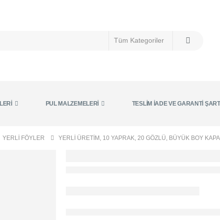
LERI
PUL MALZEMELERI
TESLIM İADE VE GARANTI ŞAR
YERLI FÖYLER
YERLİ ÜRETİM, 10 YAPRAK, 20 GÖZLÜ, BÜYÜK BOY KA