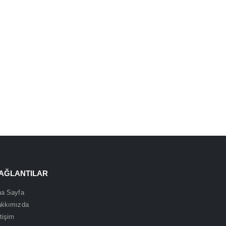
AĞLANTILAR
a Sayfa
akkımızda
etişim