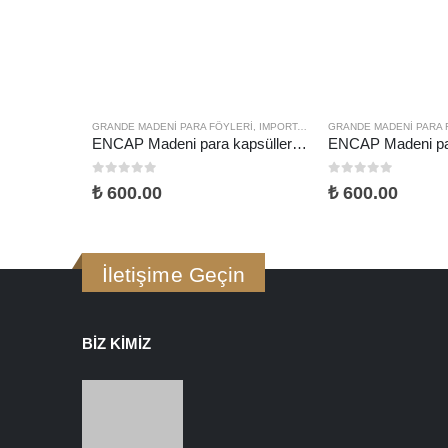
GRANDE MADENI PARA FÖYLERI
,
IMPORTA FÖYLER
GRANDE MADENI PARA 
ENCAP Madeni para kapsülleri için 20 gözlü 3 boyutlu föyler, 38-40 mm çaplı, 1 yaprak, Kod 343215
0
5 üzerinden
0
5 üzerinden
₺
600.00
₺
600.00
İletişime Geçin
BIZ KIMIZ