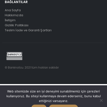
BAĞLANTILAR
Ana Sayfa
Hakkımızda
İletişim
Gizlilik Politikası
Teslim İade ve Garanti Şartları
© Banknotcu. 2021 tüm hakları saklıdır
Web sitemizde size en iyi deneyimi sunabilmemiz için çerezleri
kullanıyoruz. Bu siteyi kullanmaya devam ederseniz, bunu kabul
ettiğinizi varsayarız.
Türkçe
English
(
İngilizce
)