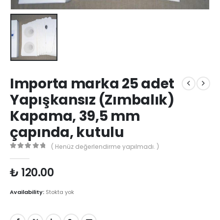
Importa marka 25 adet
Yapışkansız (Zımbalık)
Kapama, 39,5 mm
çapında, kutulu
( Henüz değerlendirme yapılmadı. )
0
out of 5
₺
120.00
Availability:
Stokta yok