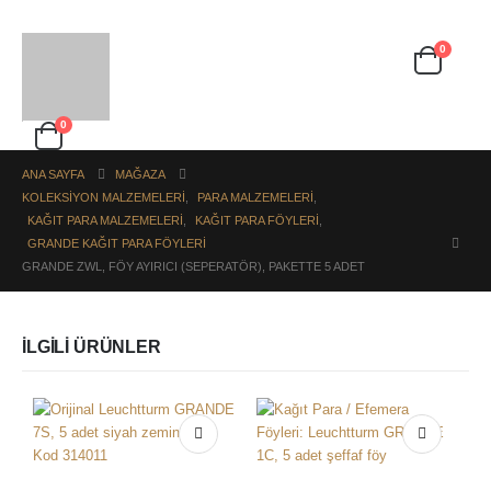
0
0
ANA SAYFA
MAĞAZA
KOLEKSIYON MALZEMELERI
,
PARA MALZEMELERI
,
KAĞIT PARA MALZEMELERI
,
KAĞIT PARA FÖYLERI
,
GRANDE KAĞIT PARA FÖYLERI
GRANDE ZWL, FÖY AYIRICI (SEPERATÖR), PAKETTE 5 ADET
İLGILI ÜRÜNLER