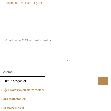
Teslim İade ve Garanti Şartları
© Banknotcu. 2021 tüm hakları saklıdır
0
Ana Sayfa
categories
account
Sepet
Diğer Koleksiyon Malzemeleri
Para Malzemeleri
Pul Malzemeleri