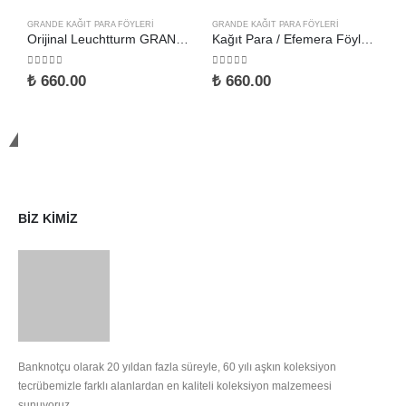
GRANDE KAĞIT PARA FÖYLERI
GRANDE KAĞIT PARA FÖYLERI
G
Orijinal Leuchtturm GRANDE 7S, 5 adet siyah zemin föy, Kod 314011
Kağıt Para / Efemera Föyleri: Leuchtturm GRANDE 1C, 5 adet şeffaf föy
0
5 üzerinden
0
5 üzerinden
0
₺
660.00
₺
660.00
₺
İletişime Geçin
BIZ KIMIZ
Banknotçu olarak 20 yıldan fazla süreyle, 60 yılı aşkın koleksiyon
tecrübemizle farklı alanlardan en kaliteli koleksiyon malzemeesi
sunuyoruz.