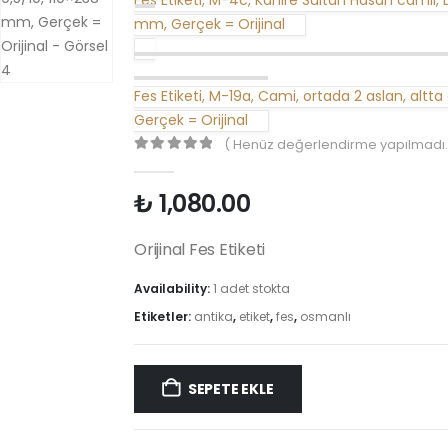
Fes Etiketi, M-4c, Kahire Sultan Hasan camii,
mm, Gerçek = Orijinal
Fes Etiketi, M-19a, Cami, ortada 2 aslan, altt
Gerçek = Orijinal
( Henüz değerlendirme yapılmadı.
0
out of 5
₺
1,080.00
Orijinal Fes Etiketi
Availability:
1 adet stokta
Etiketler:
antika
,
etiket
,
fes
,
osmanlı
SEPETE EKLE