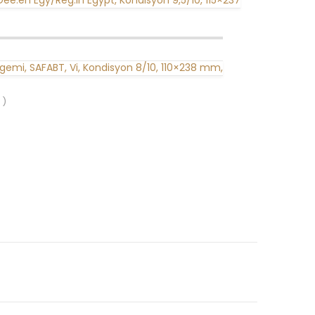
 Dee.en Egy/Reg.in Egypt, Kondisyon 9,5/10, 115×237
a gemi, SAFABT, Vi, Kondisyon 8/10, 110×238 mm,
 )