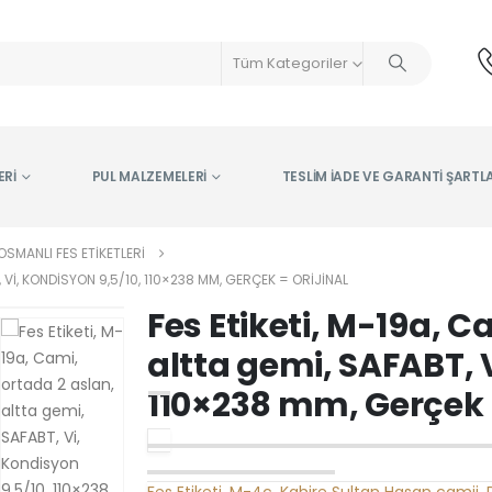
Tüm Kategoriler
ERI
PUL MALZEMELERI
TESLIM İADE VE GARANTI ŞARTL
OSMANLI FES ETIKETLERI
, VI, KONDISYON 9,5/10, 110×238 MM, GERÇEK = ORIJINAL
Fes Etiketi, M-19a, C
altta gemi, SAFABT, 
110×238 mm, Gerçek =