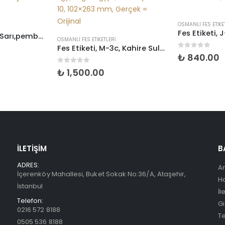
OSMANLI FES ETIKETLERI
OSMANLI FES ETIKE
Fes Etiketi, J-25e, Arnavut Subayı, MCz, Kondisyon 10-10, 118×259 mm, Gerçek = Orijinal
Fes Etiketi, M-3c, Kahire Sultan Hasan camii, Dee. en Egy/Reg.in Egypt, Kondisyon 10-10, 102×263 mm, Gerçek = Orijinal
0
5 üzerinden
₺
840.00
0
5 üzerinden
₺
600.00
İLETIŞIM
B
ADRES:
A
İçerenköy Mahallesi, Buket Sokak No:36/A, Ataşehir,
H
İstanbul
İl
Telefon:
Gi
0216 572 8188
Te
0505 536 8188