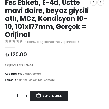
Fes Etiketi, E-4d, Üstte
mavi daire, beyaz giysili
atlı, MCz, Kondisyon 10-
10, 101x177mm, Gerçek =
Orijinal
( Henüz değerlendirme yapılmadı. )
0
out of 5
₺
120.00
Orijinal Fes Etiketi
Availability:
2 adet stokta
Etiketler:
antika
,
etiket
,
fes
,
osmanlı
SEPETE EKLE