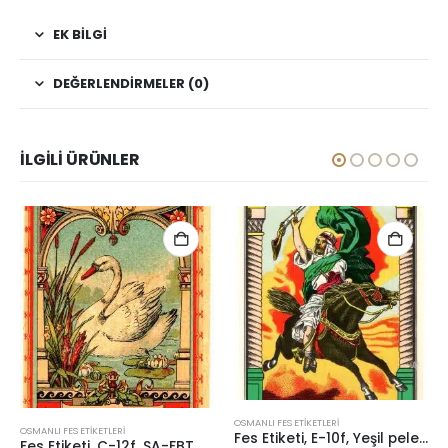
EK BILGI
DEĞERLENDIRMELER (0)
İLGILI ÜRÜNLER
OSMANLI FES ETIKETLERI
OSMANLI FES ETIKETLERI
Fes Etiketi, E-10f, Yeşil pelerinli tüfekli atlı, Kondisyon 10/10, 104×224 mm, Gerçek = Orijinal
Fes Etiketi, C-12f, SA-FBT Beyaz kuğu, Str.Tchecoslovaquie, Kondisyon 10-10, 98×244 mm, Gerçek = Orijinal