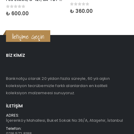
0
5 üzerinden
₺
360.00
0
5 üzerinden
₺
600.00
İletişime Geçin
BIZ KIMIZ
Banknotçu olarak 20 yıldan fazla süreyle, 60 yılı aşkın
koleksiyon tecrübemizle farklı alanlardan en kaliteli
koleksiyon malzemeesi sunuyoruz.
İLETIŞIM
ADRES:
İçerenköy Mahallesi, Buket Sokak No:36/A, Ataşehir, İstanbul
Telefon:
0216 572 8188