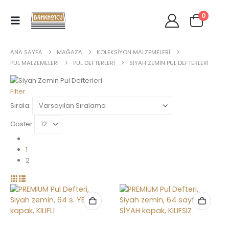
0
ANA SAYFA
MAĞAZA
KOLEKSIYON MALZEMELERI
PUL MALZEMELERI
PUL DEFTERLERI
SIYAH ZEMIN PUL DEFTERLERI
Filter
Sırala:
Göster:
1
2
YENİ ÜRÜN! Leuchtturm GRANDE PUR MAVİ Klasör. Üstün Alman Leuchtturm Kalitesi