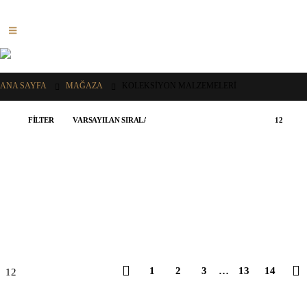
ANA SAYFA
MAĞAZA
KOLEKSIYON MALZEMELERI
FILTER
1
2
3
…
13
14