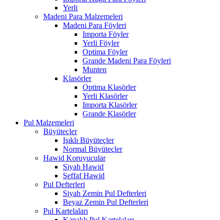
Yerli
Madeni Para Malzemeleri
Madeni Para Föyleri
Importa Föyler
Yerli Föyler
Optima Föyler
Grande Madeni Para Föyleri
Munten
Klasörler
Optima Klasörler
Yerli Klasörler
Importa Klasörler
Grande Klasörler
Pul Malzemeleri
Büyüteçler
Işıklı Büyüteçler
Normal Büyüteçler
Hawid Koruyucular
Siyah Hawid
Şeffaf Hawid
Pul Defterleri
Siyah Zemin Pul Defterleri
Beyaz Zemin Pul Defterleri
Pul Kartelaları
Kapaklı Pul Kartelaları