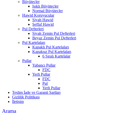
Büyüteçler
Işıklı Büyüteçler
Normal Büyüteçler
Hawid Koruyucular
Siyah Hawid
Şeffaf Hawid
Pul Defterleri
Siyah Zemin Pul Defterleri
Beyaz Zemin Pul Defterleri
Pul Kartelaları
Kapaklı Pul Kartelaları
Kapaksız Pul Kartelaları
6 Sıralı Kartelalar
Pullar
Yabancı Pullar
FDC
Yerli Pullar
FDC
Pul
Yerli Pullar
Teslim İade ve Garanti Şartları
Gizlilik Politikası
İletişim
Arama