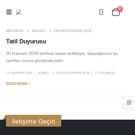
0
ANA SAYFA
MAĞAZA
UNCATEGORIZED @TR
Tatil Duyurusu
30 Haziran 2026 tarihine kadar tatildeyiz. Siparişleriniz bu
tarihten sonra gönderilecektir.
22 HAZIRAN 2026
ADMIN-1
UNCATEGORIZED @TR
0 YORUMLAR
READ MORE +
İletişime Geçin