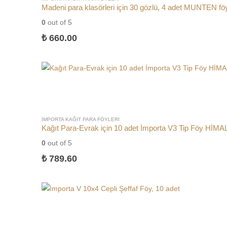
Madeni para klasörleri için 30 gözlü, 4 adet MUNTEN fö
0
out of 5
₺
660.00
İMPORTA KAĞIT PARA FÖYLERI
Kağıt Para-Evrak için 10 adet İmporta V3 Tip Föy HİM
0
out of 5
₺
789.60