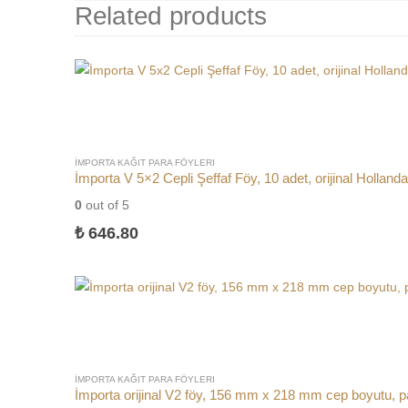
Related products
İMPORTA KAĞIT PARA FÖYLERI
İmporta V 5×2 Cepli Şeffaf Föy, 10 adet, orijinal Holland
0
out of 5
₺
646.80
İMPORTA KAĞIT PARA FÖYLERI
İmporta orijinal V2 föy, 156 mm x 218 mm cep boyutu, p