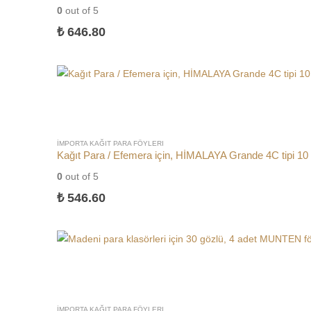
0
out of 5
₺
646.80
İMPORTA KAĞIT PARA FÖYLERI
Kağıt Para / Efemera için, HİMALAYA Grande 4C tipi 10 
0
out of 5
₺
546.60
İMPORTA KAĞIT PARA FÖYLERI