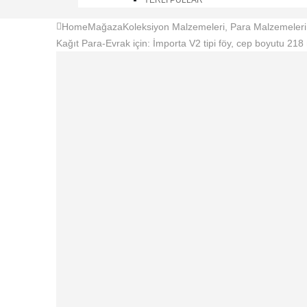
YERLI PULLAR
Home
Mağaza
Koleksiyon Malzemeleri
,
Para Malzemeleri
Kağıt Para-Evrak için: İmporta V2 tipi föy, cep boyutu