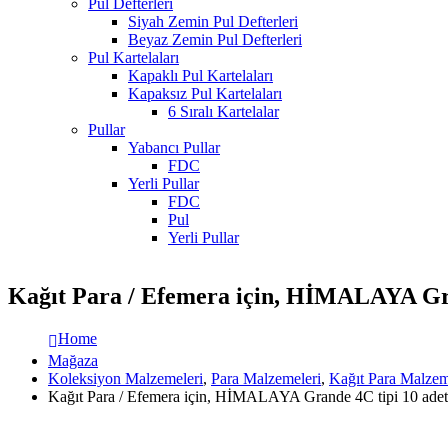
Pul Defterleri
Siyah Zemin Pul Defterleri
Beyaz Zemin Pul Defterleri
Pul Kartelaları
Kapaklı Pul Kartelaları
Kapaksız Pul Kartelaları
6 Sıralı Kartelalar
Pullar
Yabancı Pullar
FDC
Yerli Pullar
FDC
Pul
Yerli Pullar
Kağıt Para / Efemera için, HİMALAYA Gra
Home
Mağaza
Koleksiyon Malzemeleri
,
Para Malzemeleri
,
Kağıt Para Malzem
Kağıt Para / Efemera için, HİMALAYA Grande 4C tipi 10 adet