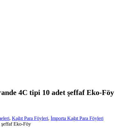
nde 4C tipi 10 adet şeffaf Eko-Föy
eleri
,
Kağıt Para Föyleri
,
İmporta Kağıt Para Föyleri
 şeffaf Eko-Föy