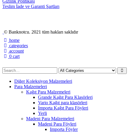
Gizlilik Politikası
Teslim İade ve Garanti Şartları
© Banknotcu. 2021 tüm hakları saklıdır
home
categories
account
0
cart
Diğer Koleksiyon Malzemeleri
Para Malzemeleri
Kağıt Para Malzemeleri
Grande Kağıt Para Klasörleri
Vario Kağıt para klasörleri
İmporta Kağıt Para Föyleri
Yerli
Madeni Para Malzemeleri
Madeni Para Föyleri
Importa Föyler