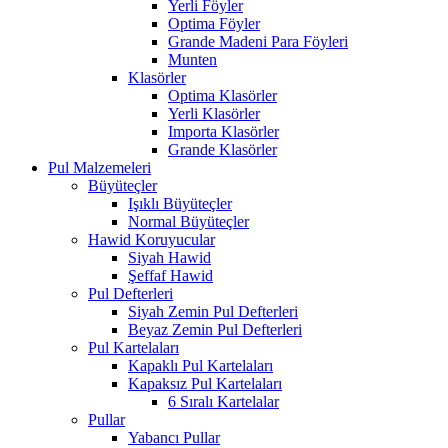
Yerli Föyler
Optima Föyler
Grande Madeni Para Föyleri
Munten
Klasörler
Optima Klasörler
Yerli Klasörler
Importa Klasörler
Grande Klasörler
Pul Malzemeleri
Büyüteçler
Işıklı Büyüteçler
Normal Büyüteçler
Hawid Koruyucular
Siyah Hawid
Şeffaf Hawid
Pul Defterleri
Siyah Zemin Pul Defterleri
Beyaz Zemin Pul Defterleri
Pul Kartelaları
Kapaklı Pul Kartelaları
Kapaksız Pul Kartelaları
6 Sıralı Kartelalar
Pullar
Yabancı Pullar