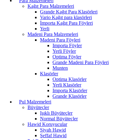
Para Malzemeleri
Kağıt Para Malzemeleri
Grande Kağıt Para Klasörleri
Vario Kağıt para klasörleri
İmporta Kağıt Para Föyleri
Yerli
Madeni Para Malzemeleri
Madeni Para Föyleri
Importa Föyler
Yerli Föyler
Optima Föyler
Grande Madeni Para Föyleri
Munten
Klasörler
Optima Klasörler
Yerli Klasörler
Importa Klasörler
Grande Klasörler
Pul Malzemeleri
Büyüteçler
Işıklı Büyüteçler
Normal Büyüteçler
Hawid Koruyucular
Siyah Hawid
Şeffaf Hawid