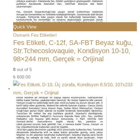
Quick View
Osmanlı Fes Etiketleri
Fes Etiketi, C-12f, SA-FBT Beyaz kuğu,
Str.Tchecoslovaquie, Kondisyon 10-10,
98×244 mm, Gerçek = Orijinal
0
out of 5
₺
600.00