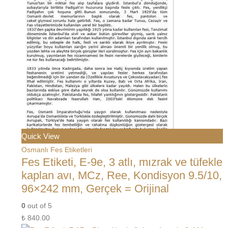
Quick View
Osmanlı Fes Etiketleri
Fes Etiketi, E-9e, 3 atlı, mızrak ve tüfekle
kaplan avı, MCz, Ree, Kondisyon 9.5/10,
96×242 mm, Gerçek = Orijinal
0
out of 5
₺
840.00