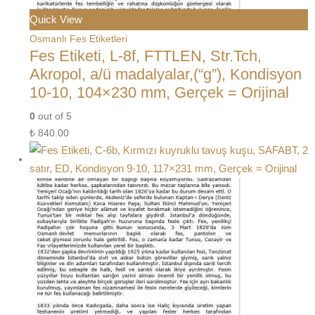
Quick View
Osmanlı Fes Etiketleri
Fes Etiketi, L-8f, FTTLEN, Str.Tch,
Akropol, a/ü madalyalar,(“g”), Kondisyon
10-10, 104×230 mm, Gerçek = Orijinal
0
out of 5
₺
840.00