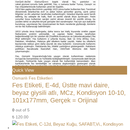
Quick View
Osmanlı Fes Etiketleri
Fes Etiketi, E-4d, Üstte mavi daire,
beyaz giysili atlı, MCz, Kondisyon 10-10,
101x177mm, Gerçek = Orijinal
0
out of 5
₺
120.00