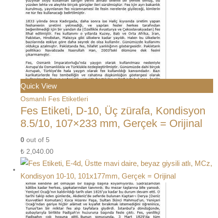
Quick View
Osmanlı Fes Etiketleri
Fes Etiketi, D-10, Üç zürafa, Kondisyon
8.5/10, 107×233 mm, Gerçek = Orijinal
0
out of 5
₺
2,040.00