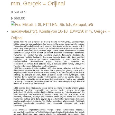
mm, Gerçek = Orijinal
0
out of 5
₺
660.00