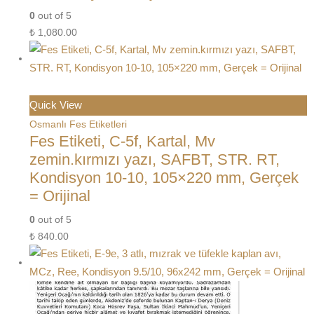
0
out of 5
₺
1,080.00
Quick View
Osmanlı Fes Etiketleri
Fes Etiketi, C-5f, Kartal, Mv
zemin.kırmızı yazı, SAFBT, STR. RT,
Kondisyon 10-10, 105×220 mm, Gerçek
= Orijinal
0
out of 5
₺
840.00