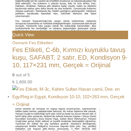
Quick View
Osmanlı Fes Etiketleri
Fes Etiketi, C-6b, Kırmızı kuyruklu tavuş
kuşu, SAFABT, 2 satır, ED, Kondisyon 9-
10, 117×231 mm, Gerçek = Orijinal
0
out of 5
₺
1,800.00