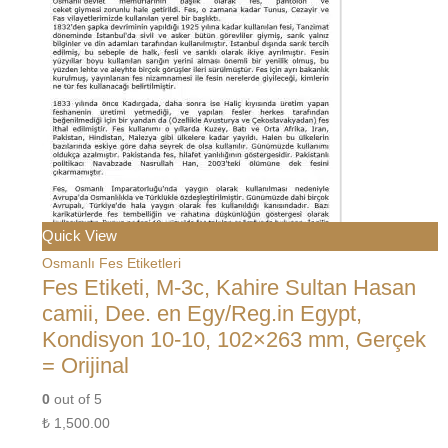
Quick View
Osmanlı Fes Etiketleri
Fes Etiketi, M-3c, Kahire Sultan Hasan
camii, Dee. en Egy/Reg.in Egypt,
Kondisyon 10-10, 102×263 mm, Gerçek
= Orijinal
0
out of 5
₺
1,500.00