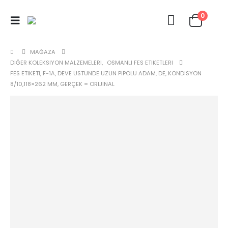
0
MAĞAZA
DIĞER KOLEKSIYON MALZEMELERI
,
OSMANLI FES ETIKETLERI
FES ETIKETI, F-1A, DEVE ÜSTÜNDE UZUN PIPOLU ADAM, DE, KONDISYON
8/10,118×262 MM, GERÇEK = ORIJINAL