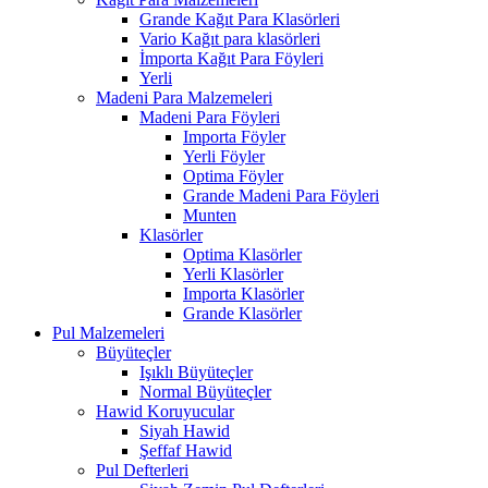
Grande Kağıt Para Klasörleri
Vario Kağıt para klasörleri
İmporta Kağıt Para Föyleri
Yerli
Madeni Para Malzemeleri
Madeni Para Föyleri
Importa Föyler
Yerli Föyler
Optima Föyler
Grande Madeni Para Föyleri
Munten
Klasörler
Optima Klasörler
Yerli Klasörler
Importa Klasörler
Grande Klasörler
Pul Malzemeleri
Büyüteçler
Işıklı Büyüteçler
Normal Büyüteçler
Hawid Koruyucular
Siyah Hawid
Şeffaf Hawid
Pul Defterleri