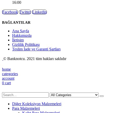
16:00
Facebook
Twitter
Linkedin
BAĞLANTILAR
Ana Sayfa
Hakkımızda
İletişim
Gizlilik Politikası
Teslim İade ve Garanti Şartları
© Banknotcu. 2021 tüm hakları saklıdır
home
categories
account
0
cart
Diğer Koleksiyon Malzemeleri
Para Malzemeleri
Kağıt Para Malzemeleri