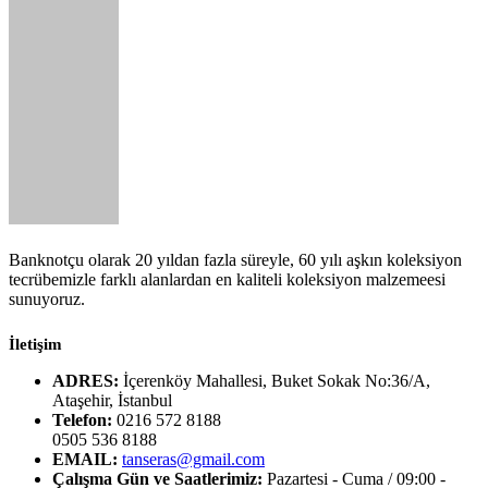
Banknotçu olarak 20 yıldan fazla süreyle, 60 yılı aşkın koleksiyon
tecrübemizle farklı alanlardan en kaliteli koleksiyon malzemeesi
sunuyoruz.
İletişim
ADRES:
İçerenköy Mahallesi, Buket Sokak No:36/A,
Ataşehir, İstanbul
Telefon:
0216 572 8188
0505 536 8188
EMAIL:
tanseras@gmail.com
Çalışma Gün ve Saatlerimiz:
Pazartesi - Cuma / 09:00 -