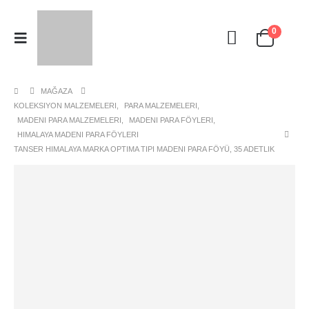
0
MAĞAZA
KOLEKSIYON MALZEMELERI
,
PARA MALZEMELERI
,
MADENI PARA MALZEMELERI
,
MADENI PARA FÖYLERI
,
HIMALAYA MADENI PARA FÖYLERI
TANSER HIMALAYA MARKA OPTIMA TIPI MADENI PARA FÖYÜ, 35 ADETLIK