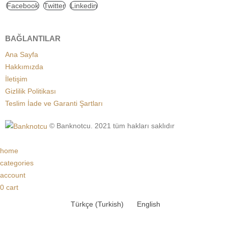
Facebook
Twitter
Linkedin
BAĞLANTILAR
Ana Sayfa
Hakkımızda
İletişim
Gizlilik Politikası
Teslim İade ve Garanti Şartları
© Banknotcu. 2021 tüm hakları saklıdır
home
categories
account
0
cart
Türkçe
(
Turkish
)
English