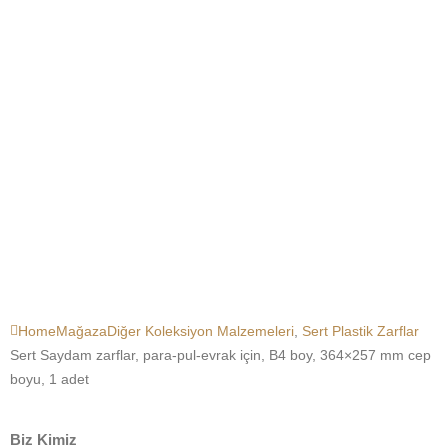
Home
Mağaza
Diğer Koleksiyon Malzemeleri
,
Sert Plastik Zarflar
Sert Saydam zarflar, para-pul-evrak için, B4 boy, 364×257 mm cep
boyu, 1 adet
Biz Kimiz