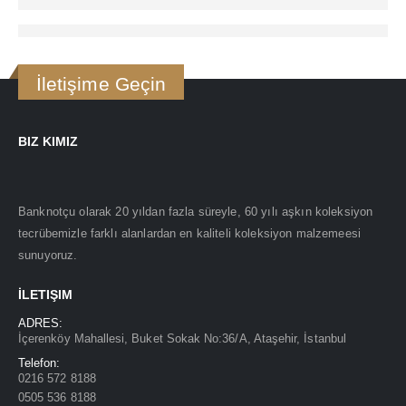
İletişime Geçin
BIZ KIMIZ
Banknotçu olarak 20 yıldan fazla süreyle, 60 yılı aşkın koleksiyon
tecrübemizle farklı alanlardan en kaliteli koleksiyon malzemeesi
sunuyoruz.
İLETIŞIM
ADRES:
İçerenköy Mahallesi, Buket Sokak No:36/A, Ataşehir, İstanbul
Telefon:
0216 572 8188
0505 536 8188