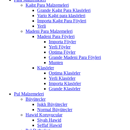
Kağıt Para Malzemeleri
Grande Kağıt Para Klasörleri
Vario Kağıt para klasörleri
İmporta Kağıt Para Föyleri
Yerli
Madeni Para Malzemeleri
Madeni Para Föyleri
Importa Föyler
Yerli Föyler
Optima Föyler
Grande Madeni Para Föyleri
Munten
Klasörler
Optima Klasörler
Yerli Klasörler
Importa Klasörler
Grande Klasörler
Pul Malzemeleri
Büyüteçler
Işıklı Büyüteçler
Normal Büyüteçler
Hawid Koruyucular
Siyah Hawid
Şeffaf Hawid