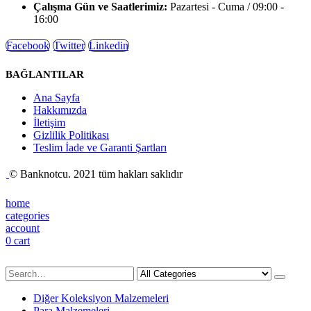
Çalışma Gün ve Saatlerimiz:
Pazartesi - Cuma / 09:00 -
16:00
Facebook
Twitter
Linkedin
BAĞLANTILAR
Ana Sayfa
Hakkımızda
İletişim
Gizlilik Politikası
Teslim İade ve Garanti Şartları
© Banknotcu. 2021 tüm hakları saklıdır
home
categories
account
0
cart
Diğer Koleksiyon Malzemeleri
Para Malzemeleri