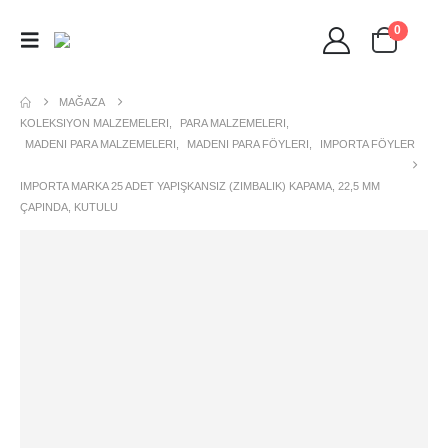
0
MAĞAZA
KOLEKSIYON MALZEMELERI
,
PARA MALZEMELERI
,
MADENI PARA MALZEMELERI
,
MADENI PARA FÖYLERI
,
IMPORTA FÖYLER
IMPORTA MARKA 25 ADET YAPIŞKANSIZ (ZIMBALIK) KAPAMA, 22,5 MM
ÇAPINDA, KUTULU