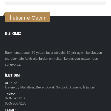
İletişime Geçin
BIZ KIMIZ
Banknotçu olarak 20 yıldan fazla süreyle, 60 yılı aşkın koleksiyon
tecrübemizle farklı alanlardan en kaliteli koleksiyon malzemeesi
sunuyoruz.
İLETIŞIM
ADRES:
İçerenköy Mahallesi, Buket Sokak No:36/A, Ataşehir, İstanbul
Telefon:
0216 572 8188
0505 536 8188
EMAIL: