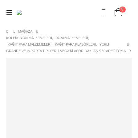
0
MAĞAZA
KOLEKSIYON MALZEMELERI
,
PARA MALZEMELERI
,
KAĞIT PARA MALZEMELERI
,
KAĞIT PARA KLASÖRLERI
,
YERLI
GRANDE VE İMPORTA TIPI YERLI VEGA KLASÖR, YAKLAŞIK 80 ADET FÖY ALIR