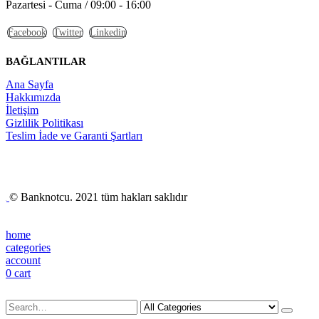
Pazartesi - Cuma / 09:00 - 16:00
Facebook
Twitter
Linkedin
BAĞLANTILAR
Ana Sayfa
Hakkımızda
İletişim
Gizlilik Politikası
Teslim İade ve Garanti Şartları
© Banknotcu. 2021 tüm hakları saklıdır
home
categories
account
0
cart