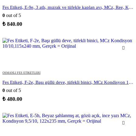
Fes Etiketi, E-9e, 3 atlı, mızrak ve tüfekle kaplan avı, MCz, Ree, Kondisyon 9.5/10, 96×242 mm, Gerçek = Orijinal
0
out of 5
₺
840.00
OSMANLI FES ETIKETLERI
Fes Etiketi, F-2e, Başı güllü deve, tüfekli binici, MCz Kondisyon 10/10,115×240 mm, Gerçek = Orijinal
0
out of 5
₺
480.00