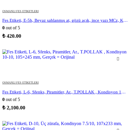
OSMANLI FES ETIKETLERI
Fes Etiketi, E-5h, Beyaz şahlanmış at, gözü açık, ince yazı MCz, Kondisyon 9,5/10, 122×235 mm, Gerçek = Orijinal
0
out of 5
₺
420.00
OSMANLI FES ETIKETLERI
Fes Etiketi, L-6, Sfenks, Piramitler, Ar., T.POLLAK , Kondisyon 10-10, 105×245 mm, Gerçek = Orijinal
0
out of 5
₺
2,100.00