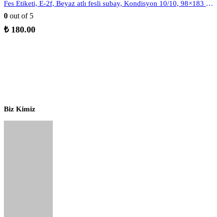
Fes Etiketi, E-2f, Beyaz atlı fesli subay, Kondisyon 10/10, 98×183 mm, Gerçek = Orijinal
0
out of 5
₺
180.00
Biz Kimiz