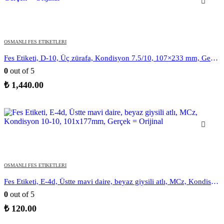
OSMANLI FES ETIKETLERI
Fes Etiketi, D-10, Üç zürafa, Kondisyon 7.5/10, 107×233 mm, Gerçek = Orijinal
0
out of 5
₺
1,440.00
OSMANLI FES ETIKETLERI
Fes Etiketi, E-4d, Üstte mavi daire, beyaz giysili atlı, MCz, Kondisyon 10-10, 101x177mm, Gerçek = Orijinal
0
out of 5
₺
120.00