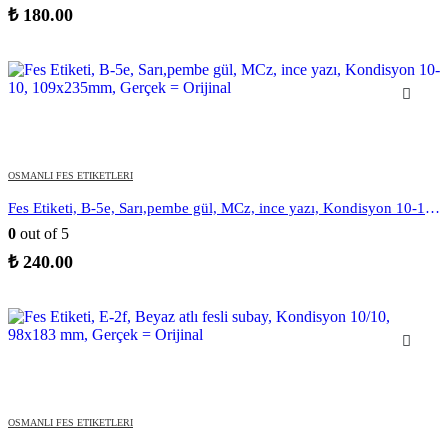
₺
180.00
OSMANLI FES ETIKETLERI
Fes Etiketi, B-5e, Sarı,pembe gül, MCz, ince yazı, Kondisyon 10-10, 109x235mm, Gerçek = Orijinal
0
out of 5
₺
240.00
OSMANLI FES ETIKETLERI