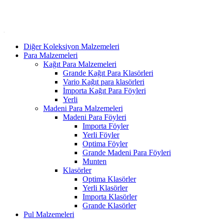
Diğer Koleksiyon Malzemeleri
Para Malzemeleri
Kağıt Para Malzemeleri
Grande Kağıt Para Klasörleri
Vario Kağıt para klasörleri
İmporta Kağıt Para Föyleri
Yerli
Madeni Para Malzemeleri
Madeni Para Föyleri
Importa Föyler
Yerli Föyler
Optima Föyler
Grande Madeni Para Föyleri
Munten
Klasörler
Optima Klasörler
Yerli Klasörler
Importa Klasörler
Grande Klasörler
Pul Malzemeleri