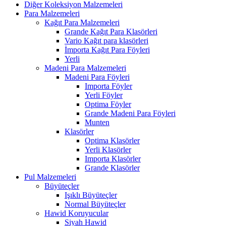
Diğer Koleksiyon Malzemeleri
Para Malzemeleri
Kağıt Para Malzemeleri
Grande Kağıt Para Klasörleri
Vario Kağıt para klasörleri
İmporta Kağıt Para Föyleri
Yerli
Madeni Para Malzemeleri
Madeni Para Föyleri
Importa Föyler
Yerli Föyler
Optima Föyler
Grande Madeni Para Föyleri
Munten
Klasörler
Optima Klasörler
Yerli Klasörler
Importa Klasörler
Grande Klasörler
Pul Malzemeleri
Büyüteçler
Işıklı Büyüteçler
Normal Büyüteçler
Hawid Koruyucular
Siyah Hawid