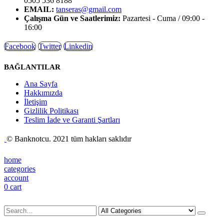
0505 536 8188
EMAIL:
tanseras@gmail.com
Çalışma Gün ve Saatlerimiz:
Pazartesi - Cuma / 09:00 -
16:00
Facebook
Twitter
Linkedin
BAĞLANTILAR
Ana Sayfa
Hakkımızda
İletişim
Gizlilik Politikası
Teslim İade ve Garanti Şartları
© Banknotcu. 2021 tüm hakları saklıdır
home
categories
account
0
cart