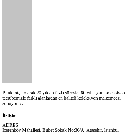
Banknotçu olarak 20 yıldan fazla süreyle, 60 yılı aşkın koleksiyon
tecrübemizle farklı alanlardan en kaliteli koleksiyon malzemeesi
sunuyoruz.
İletişim
ADRES:
İçerenköy Mahallesi, Buket Sokak No:36/A, Ataşehir, İstanbul