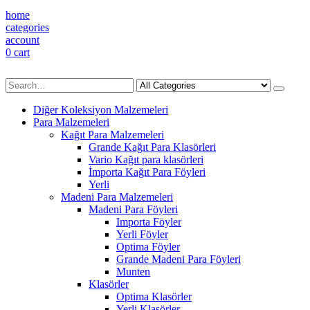
home
categories
account
0
cart
Diğer Koleksiyon Malzemeleri
Para Malzemeleri
Kağıt Para Malzemeleri
Grande Kağıt Para Klasörleri
Vario Kağıt para klasörleri
İmporta Kağıt Para Föyleri
Yerli
Madeni Para Malzemeleri
Madeni Para Föyleri
Importa Föyler
Yerli Föyler
Optima Föyler
Grande Madeni Para Föyleri
Munten
Klasörler
Optima Klasörler
Yerli Klasörler