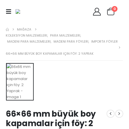
0
MAĞAZA
KOLEKSIYON MALZEMELERI
,
PARA MALZEMELERI
,
MADENI PARA MALZEMELERI
,
MADENI PARA FÖYLERI
,
IMPORTA FÖYLER
66×66 MM BÜYÜK BOY KAPAMALAR IÇIN FÖY: 2 YAPRAK
66×66 mm büyük boy
kapamalar için föy: 2