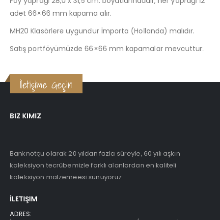
Föy yaprağı 28,0 x 31,5 cm. boyutlarındadır, her yaprağı 12
adet 66×66 mm kapama alır.
MH20 Klasörlere uygundur İmporta (Hollanda) malıdır.
Satış portföyümüzde 66×66 mm kapamalar mevcuttur.
İletişime Geçin
BIZ KIMIZ
Banknotçu olarak 20 yıldan fazla süreyle, 60 yılı aşkın
koleksiyon tecrübemizle farklı alanlardan en kaliteli
koleksiyon malzemeesi sunuyoruz.
İLETIŞIM
ADRES: