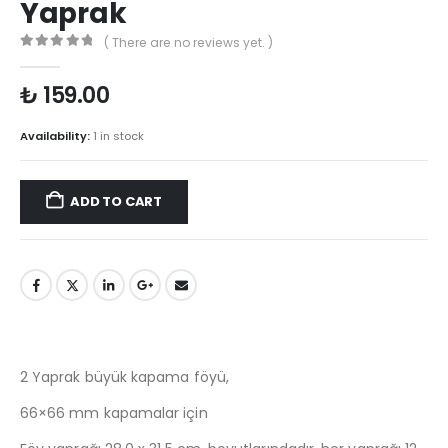
Yaprak
( There are no reviews yet. )
0
out of 5
₺
159.00
Availability:
1 in stock
ADD TO CART
2 Yaprak büyük kapama föyü,
66×66 mm kapamalar için