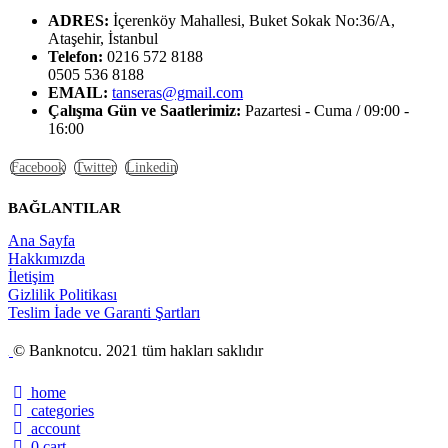
ADRES:
İçerenköy Mahallesi, Buket Sokak No:36/A,
Ataşehir, İstanbul
Telefon:
0216 572 8188
0505 536 8188
EMAIL:
tanseras@gmail.com
Çalışma Gün ve Saatlerimiz:
Pazartesi - Cuma / 09:00 -
16:00
Facebook
Twitter
Linkedin
BAĞLANTILAR
Ana Sayfa
Hakkımızda
İletişim
Gizlilik Politikası
Teslim İade ve Garanti Şartları
© Banknotcu. 2021 tüm hakları saklıdır
home
categories
account
0
cart