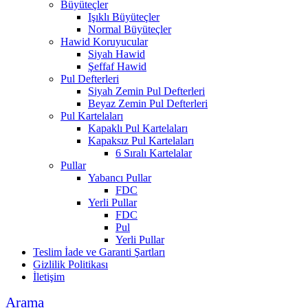
Büyüteçler
Işıklı Büyüteçler
Normal Büyüteçler
Hawid Koruyucular
Siyah Hawid
Şeffaf Hawid
Pul Defterleri
Siyah Zemin Pul Defterleri
Beyaz Zemin Pul Defterleri
Pul Kartelaları
Kapaklı Pul Kartelaları
Kapaksız Pul Kartelaları
6 Sıralı Kartelalar
Pullar
Yabancı Pullar
FDC
Yerli Pullar
FDC
Pul
Yerli Pullar
Teslim İade ve Garanti Şartları
Gizlilik Politikası
İletişim
Arama