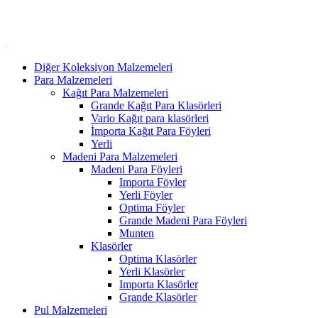
Diğer Koleksiyon Malzemeleri
Para Malzemeleri
Kağıt Para Malzemeleri
Grande Kağıt Para Klasörleri
Vario Kağıt para klasörleri
İmporta Kağıt Para Föyleri
Yerli
Madeni Para Malzemeleri
Madeni Para Föyleri
Importa Föyler
Yerli Föyler
Optima Föyler
Grande Madeni Para Föyleri
Munten
Klasörler
Optima Klasörler
Yerli Klasörler
Importa Klasörler
Grande Klasörler
Pul Malzemeleri