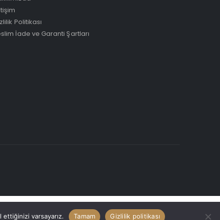
etişim
zlilik Politikası
slim İade ve Garanti Şartları
ettiğinizi varsayarız.
Tamam
Gizlilik politikası