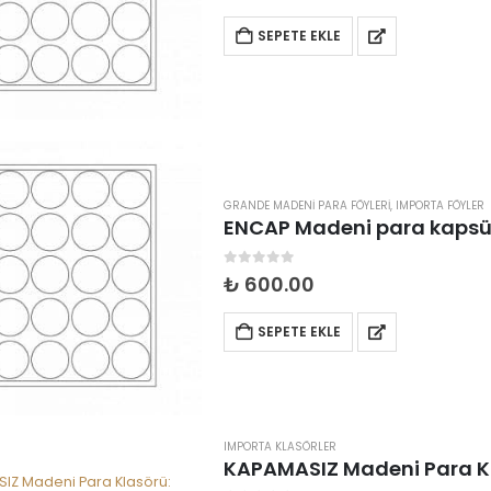
SEPETE EKLE
GRANDE MADENI PARA FÖYLERI
,
IMPORTA FÖYLER
0
5 üzerinden
₺
600.00
SEPETE EKLE
IMPORTA KLASÖRLER