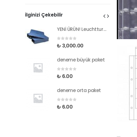
düşük
yüksek
fiyat
fiyat
İlginizi Çekebilir
YENİ ÜRÜN! Leuchtturm GRANDE PUR MAVİ Klasör. Üstün Alman Leuchtturm Kalitesi
YENİ ÜRÜN! Leuchtturm GRANDE PUR MAVİ Klasör. Üstün Alman Leuchtturm Kalitesi
0
5 üzerinden
₺
3,000.00
ük paket
deneme büyük paket
0
5 üzerinden
₺
6.00
 paket
deneme orta paket
0
5 üzerinden
₺
6.00