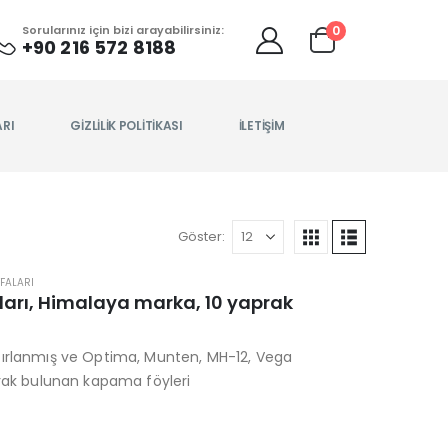
0
Sorularınız için bizi arayabilirsiniz:
+90 216 572 8188
ARI
GIZLILIK POLITIKASI
İLETIŞIM
Göster:
FALARI
ları, Himalaya marka, 10 yaprak
zırlanmış ve Optima, Munten, MH-12, Vega
prak bulunan kapama föyleri