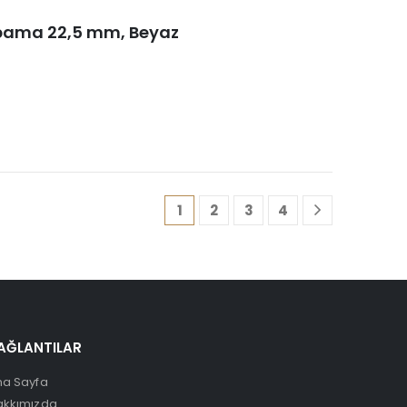
apama 22,5 mm, Beyaz
1
2
3
4
AĞLANTILAR
na Sayfa
akkımızda