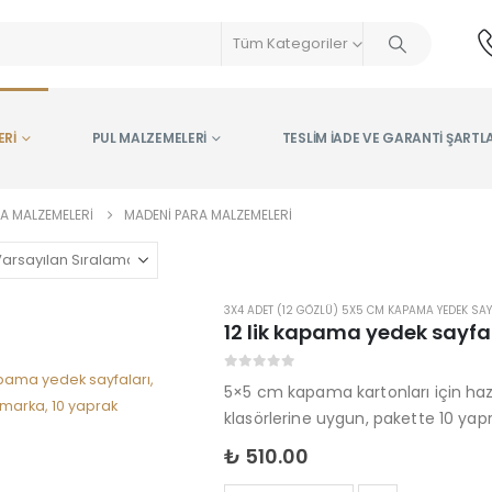
Tüm Kategoriler
ERI
PUL MALZEMELERI
TESLIM İADE VE GARANTI ŞARTL
A MALZEMELERI
MADENI PARA MALZEMELERI
3X4 ADET (12 GÖZLÜ) 5X5 CM KAPAMA YEDEK SAY
12 lik kapama yedek sayfa
0
5 üzerinden
5×5 cm kapama kartonları için ha
klasörlerine uygun, pakette 10 ya
₺
510.00