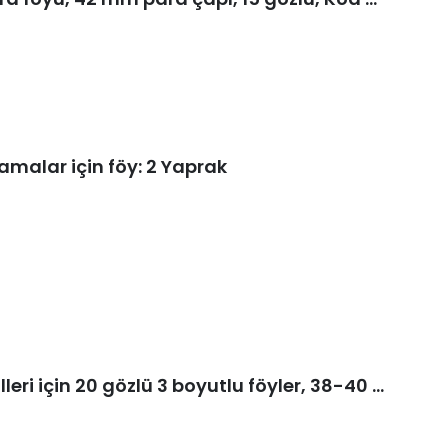
alar için föy: 2 Yaprak
ENCAP Madeni para kapsülleri için 20 gözlü 3 boyutlu föyler, 38-40 mm çaplı, 1 yaprak, Kod 343215