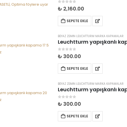
0
5 üzerinden
₺
2,160.00
SEPETE EKLE
BEYAZ ZEMIN LEUCHTTURM MARKA KAPAMALAR
Leuchtturm yapışkanlı ka
0
5 üzerinden
₺
300.00
SEPETE EKLE
BEYAZ ZEMIN LEUCHTTURM MARKA KAPAMALAR
Leuchtturm yapışkanlı k
0
5 üzerinden
₺
300.00
SEPETE EKLE