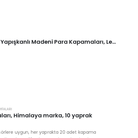
17,5 mm 25 ad. Kendinden Yapışkanlı Madeni Para Kapamaları, Leuchtturm Marka, orijinal kutusu içinde, Beyaz
YFALARI
ları, Himalaya marka, 10 yaprak
sörlere uygun, her yaprakta 20 adet kapama