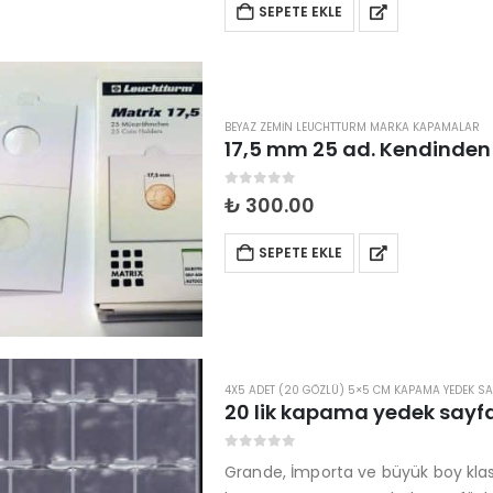
SEPETE EKLE
BEYAZ ZEMIN LEUCHTTURM MARKA KAPAMALAR
0
5 üzerinden
₺
300.00
SEPETE EKLE
4X5 ADET (20 GÖZLÜ) 5×5 CM KAPAMA YEDEK SA
20 lik kapama yedek sayfa
0
5 üzerinden
Grande, İmporta ve büyük boy kla