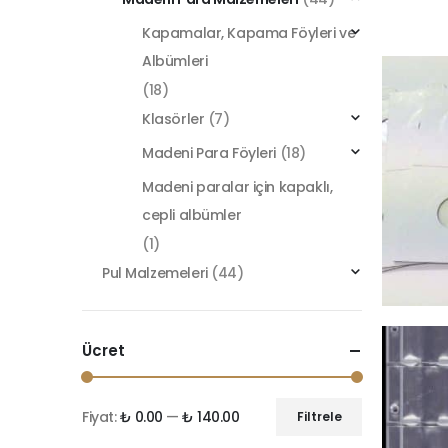
Kapamalar, Kapama Föyleri ve
Albümleri
(18)
Klasörler
(7)
Madeni Para Föyleri
(18)
Madeni paralar için kapaklı,
cepli albümler
(1)
Pul Malzemeleri
(44)
Ücret
Fiyat:
₺ 0.00
—
₺ 140.00
Filtrele
En
En