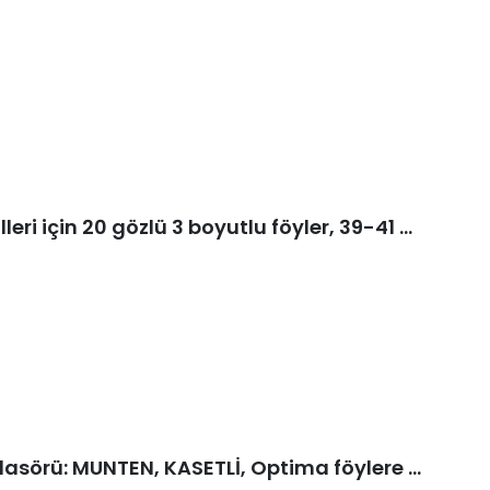
ENCAP Madeni para kapsülleri için 20 gözlü 3 boyutlu föyler, 39-41 mm çaplı, 1 yaprak, Kod 343216
KAPAMASIZ Madeni Para Klasörü: MUNTEN, KASETLİ, Optima föylere uyar