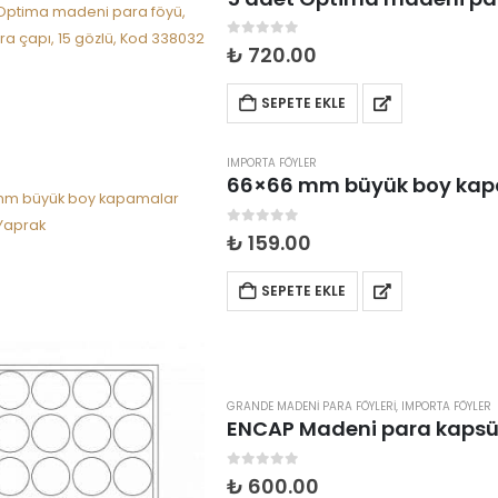
0
5 üzerinden
₺
720.00
SEPETE EKLE
IMPORTA FÖYLER
66×66 mm büyük boy kapam
0
5 üzerinden
₺
159.00
SEPETE EKLE
GRANDE MADENI PARA FÖYLERI
,
IMPORTA FÖYLER
0
5 üzerinden
₺
600.00