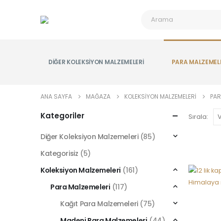
DIĞER KOLEKSIYON MALZEMELERI
PARA MALZEMEL
ANA SAYFA
MAĞAZA
KOLEKSIYON MALZEMELERI
PAR
Kategoriler
Sırala:
Diğer Koleksiyon Malzemeleri
(85)
Kategorisiz
(5)
Koleksiyon Malzemeleri
(161)
Para Malzemeleri
(117)
Kağıt Para Malzemeleri
(75)
Madeni Para Malzemeleri
(44)